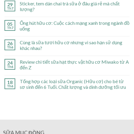
Sticker, tem dán chai trà sữa ở đâu giá rẻ mà chất
29
Th7
lượng?
Ống hút hữu cơ: Cuộc cách mạng xanh trong ngành đồ
05
Th7
uống
Cùng là sữa tươi hữu cơ nhưng vì sao hạn sử dụng
26
Th6
khác nhau?
Review chi tiết sữa hạt thực vật hữu cơ Miwako từ A
24
Th6
đến Z
Tổng hợp các loại sữa Organic (Hữu cơ) cho bé từ
18
Th6
sơ sinh đến 6 Tuổi. Chất lượng và dinh dưỡng tối ưu
SỮA MỤC ĐỒNG