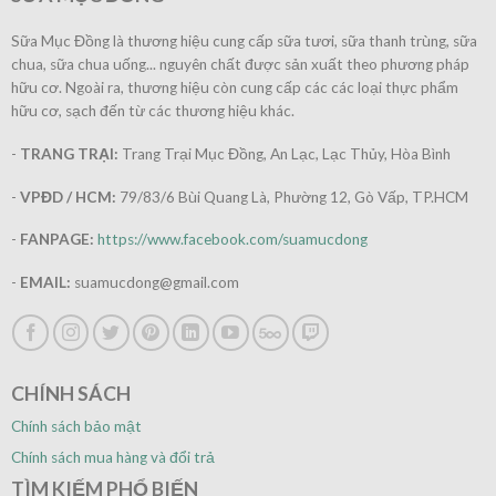
Sữa Mục Đồng là thương hiệu cung cấp sữa tươi, sữa thanh trùng, sữa
chua, sữa chua uống... nguyên chất được sản xuất theo phương pháp
hữu cơ. Ngoài ra, thương hiệu còn cung cấp các các loại thực phẩm
hữu cơ, sạch đến từ các thương hiệu khác.
-
TRANG TRẠI:
Trang Trại Mục Đồng, An Lạc, Lạc Thủy, Hòa Bình
-
VPĐD / HCM:
79/83/6 Bùi Quang Là, Phường 12, Gò Vấp, TP.HCM
-
FANPAGE:
https://www.facebook.com/suamucdong
-
EMAIL:
suamucdong@gmail.com
CHÍNH SÁCH
Chính sách bảo mật
Chính sách mua hàng và đổi trả
TÌM KIẾM PHỔ BIẾN