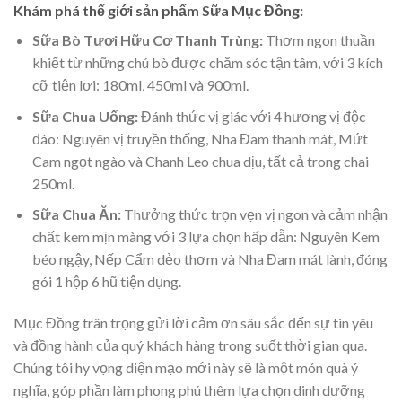
Khám phá thế giới sản phẩm Sữa Mục Đồng:
Sữa Bò Tươi Hữu Cơ Thanh Trùng:
Thơm ngon thuần
khiết từ những chú bò được chăm sóc tận tâm, với 3 kích
cỡ tiện lợi: 180ml, 450ml và 900ml.
Sữa Chua Uống:
Đánh thức vị giác với 4 hương vị độc
đáo: Nguyên vị truyền thống, Nha Đam thanh mát, Mứt
Cam ngọt ngào và Chanh Leo chua dịu, tất cả trong chai
250ml.
Sữa Chua Ăn:
Thưởng thức trọn vẹn vị ngon và cảm nhận
chất kem mịn màng với 3 lựa chọn hấp dẫn: Nguyên Kem
béo ngậy, Nếp Cẩm dẻo thơm và Nha Đam mát lành, đóng
gói 1 hộp 6 hũ tiện dụng.
Mục Đồng trân trọng gửi lời cảm ơn sâu sắc đến sự tin yêu
và đồng hành của quý khách hàng trong suốt thời gian qua.
Chúng tôi hy vọng diện mạo mới này sẽ là một món quà ý
nghĩa, góp phần làm phong phú thêm lựa chọn dinh dưỡng