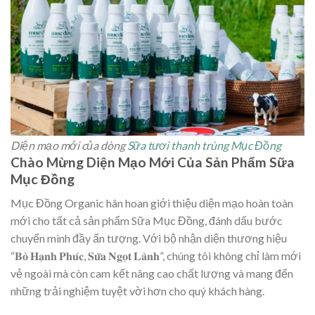
Diện mạo mới của dòng
Sữa tươi thanh trùng Mục Đồng
Chào Mừng Diện Mạo Mới Của Sản Phẩm Sữa
Mục Đồng
Mục Đồng Organic hân hoan giới thiệu diện mạo hoàn toàn
mới cho tất cả sản phẩm Sữa Mục Đồng, đánh dấu bước
chuyển mình đầy ấn tượng. Với bộ nhận diện thương hiệu
“𝐁𝐨̀ 𝐇𝐚̣𝐧𝐡 𝐏𝐡𝐮́𝐜, 𝐒𝐮̛̃𝐚 𝐍𝐠𝐨̣𝐭 𝐋𝐚̀𝐧𝐡”, chúng tôi không chỉ làm mới
vẻ ngoài mà còn cam kết nâng cao chất lượng và mang đến
những trải nghiệm tuyệt vời hơn cho quý khách hàng.