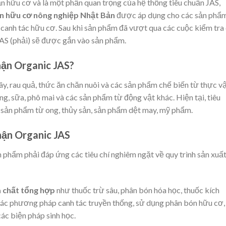
n hữu cơ và là một phần quan trọng của hệ thống tiêu chuẩn JAS,
n hữu cơ nông nghiệp Nhật Bản
được áp dụng cho các sản phẩ
anh tác hữu cơ. Sau khi sản phẩm đã vượt qua các cuộc kiểm tra
AS (phải) sẽ được gắn vào sản phẩm.
ận Organic JAS?
ây, rau quả, thức ăn chăn nuôi và các sản phẩm chế biến từ thực vậ
g, sữa, phô mai và các sản phẩm từ động vật khác. Hiện tại, tiêu
sản phẩm từ ong, thủy sản, sản phẩm dệt may, mỹ phẩm.
hận Organic JAS
n phẩm phải đáp ứng các tiêu chí nghiêm ngặt về quy trình sản xuất
 chất tổng hợp
như thuốc trừ sâu, phân bón hóa học, thuốc kích
 các phương pháp canh tác truyền thống, sử dụng phân bón hữu cơ,
ác biện pháp sinh học.