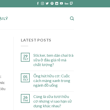
I LÝ
LATEST POSTS
Sticker, tem dán chai trà
29
Th7
sữa ở đâu giá rẻ mà
chất lượng?
Ống hút hữu cơ: Cuộc
c
05
Th7
cách mạng xanh trong
nic
ngành đồ uống
tiêu
Cùng là sữa tươi hữu
26
Th6
cơ nhưng vì sao hạn sử
dụng khác nhau?