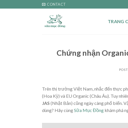
Skip
CONTACT
to
content
TRANG 
Chứng nhận Organic
POST
Trên thị trường Việt Nam, nhắc đến thực p
(Hoa Kỳ) và EU Organic (Châu Âu). Tuy nhiê
JAS
(Nhật Bản) cũng ngày càng phổ biến. 
dùng? Hãy cùng
Sữa Mục Đồng
khám phá n