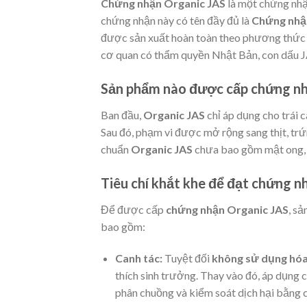
Chứng nhận Organic
JAS
là một chứng nhậ
chứng nhận này có tên đầy đủ là
Chứng nhậ
được sản xuất hoàn toàn theo phương thức c
cơ quan có thẩm quyền Nhật Bản, con dấu J
Sản phẩm nào được cấp chứng nh
Ban đầu,
Organic JAS
chỉ áp dụng cho trái c
Sau đó, phạm vi được mở rộng sang thịt, trứn
chuẩn
Organic JAS
chưa bao gồm mật ong, 
Tiêu chí khắt khe để đạt chứng n
Để được cấp
chứng nhận Organic JAS
, sả
bao gồm:
Canh tác:
Tuyệt đối
không sử dụng hóa
thích sinh trưởng. Thay vào đó, áp dụng
phân chuồng và kiểm soát dịch hại bằng c