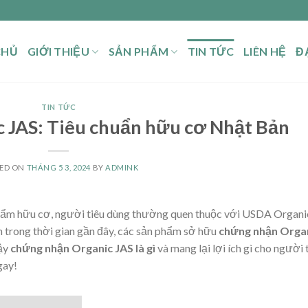
CHỦ
GIỚI THIỆU
SẢN PHẨM
TIN TỨC
LIÊN HỆ
ĐẠ
TIN TỨC
 JAS: Tiêu chuẩn hữu cơ Nhật Bản
ED ON
THÁNG 5 3, 2024
BY
ADMINK
hẩm hữu cơ, người tiêu dùng thường quen thuộc với USDA Organi
n trong thời gian gần đây, các sản phẩm sở hữu
chứng nhận Orga
Vậy
chứng nhận Organic JAS là gì
và mang lại lợi ích gì cho người 
gay!