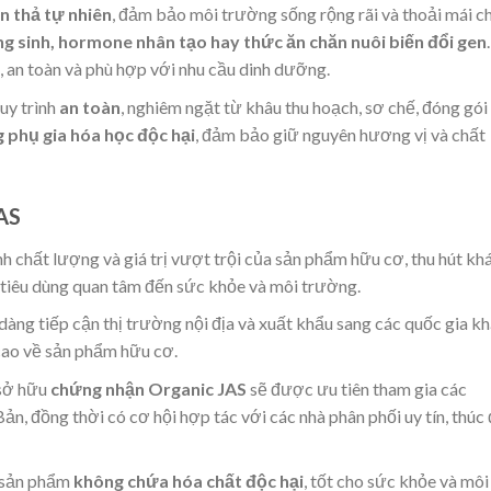
n thả tự nhiên
, đảm bảo môi trường sống rộng rãi và thoải mái c
g sinh, hormone nhân tạo hay thức ăn chăn nuôi biến đổi gen
.
 an toàn và phù hợp với nhu cầu dinh dưỡng.
uy trình
an toàn
, nghiêm ngặt từ khâu thu hoạch, sơ chế, đóng gói
 phụ gia hóa học độc hại
, đảm bảo giữ nguyên hương vị và chất
JAS
nh chất lượng và giá trị vượt trội của sản phẩm hữu cơ, thu hút kh
 tiêu dùng quan tâm đến sức khỏe và môi trường.
dàng tiếp cận thị trường nội địa và xuất khẩu sang các quốc gia kh
 cao về sản phẩm hữu cơ.
 sở hữu
chứng nhận Organic JAS
sẽ được ưu tiên tham gia các
n, đồng thời có cơ hội hợp tác với các nhà phân phối uy tín, thúc
 sản phẩm
không chứa hóa chất độc hại
, tốt cho sức khỏe và môi