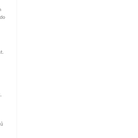
m
 do
t.
,
 ủ