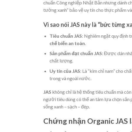
chuẩn Công nghiệp Nhật Bản nhưng dành ch
tường xanh” bảo vệ uy tín cho thực phẩm v
Vì sao nói JAS này là “bức từng x
Tiêu chuẩn JAS
: Nghiêm ngặt quy định t
chế biến an toàn
.
Sản phẩm đạt chuẩn JAS
: Được dán nhã
chất lượng.
Uy tín của JAS
: Là “kim chỉ nam” cho ch
trong và ngoài nước.
JAS
không chỉ là hệ thống tiêu chuẩn mà cò
người tiêu dùng có thể an tâm lựa chọn sả
sống xanh – sạch – đẹp.
Chứng nhận Organic
JAS l