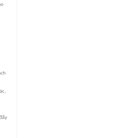
ho
ách
ác,
 đẩy