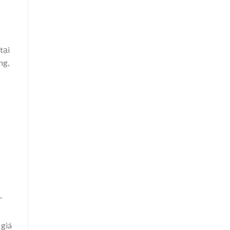
tại
ng,
,
 giá