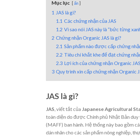
Mục lục
ẩn
1
JAS là gì?
1.1
Các chứng nhận của JAS
1.2
Vì sao nói JAS này là “bức từng xan
2
Chứng nhận Organic JAS là gì?
2.1
Sản phẩm nào được cấp chứng nhậ
2.2
Tiêu chí khắt khe để đạt chứng nh
2.3
Lợi ích của chứng nhận Organic JA
3
Quy trình xin cấp chứng nhận Organic 
JAS là gì?
JAS
, viết tắt của
Japanese Agricultural S
toàn diện do được Chính phủ Nhật Bản duy 
(MAFF) ban hành. Hệ thống này bao gồm các 
dán nhãn cho các sản phẩm nông nghiệp, thự