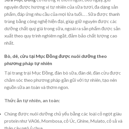
nguyên được hương vị tự nhiên của sữa tươi, đa dạng sản
phẩm, đáp ứng nhu cầu của mọi lứa tuổi… . Sữa được thanh
trùng bằng công nghệ hiện đại, giúp giữ nguyên được các
dưỡng chất quý giá trong sữa, ngoài ra sản phẩm được sản
xuất theo quy trình nghiêm ngặt, đảm bảo chất lượng cao
nhất.
Bò, dê, cừu tại Mục Đồng được nuôi dưỡng theo
phương pháp tự nhiên
Tại trang trại Mục Đồng, đàn bò sữa, đàn dê, đàn cừu được
chăm sóc theo phương pháp gần gũi với tự nhiên, tạo nên
nguồn sữa an toàn và thơm ngon.
Thức ăn tự nhiên, an toàn:
Chúng được nuôi dưỡng chủ yếu bằng các loại cỏ ngọt giàu
protein như VA06, Mombosa, cỏ Úc, Ghine, Mulato, cỏ sả và
thân cây ngô ủ chua.