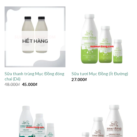
HẾT HÀNG
Sữa thanh trùng Mục Đồng đóng
Sữa tươi Mục Đồng (Ít Đường)
chai (Dê)
27.000
₫
Giá
Giá
48.000
₫
45.000
₫
gốc
hiện
là:
tại
48.000₫.
là:
45.000₫.