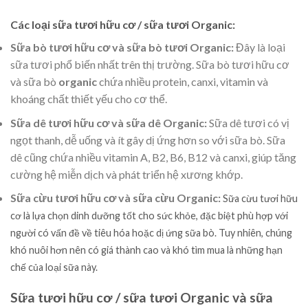
Các loại sữa tươi hữu cơ
/
sữa tươi Organic:
Sữa bò tươi hữu cơ và sữa bò tươi Organic:
Đây là loại
sữa tươi phổ biến nhất trên thị trường. Sữa bò tươi hữu cơ
và sữa bò
o
rganic
chứa nhiều protein, canxi, vitamin và
khoáng chất thiết yếu cho cơ thể.
Sữa dê tươi hữu cơ và sữa dê Organic:
Sữa dê tươi có vị
ngọt thanh, dễ uống và ít gây dị ứng hơn so với sữa bò. Sữa
dê cũng chứa nhiều vitamin A, B2, B6, B12 và canxi, giúp tăng
cường hệ miễn dịch và phát triển hệ xương khớp.
Sữa cừu tươi hữu cơ và sữa cừu Organic:
Sữa cừu tươi hữu
cơ là lựa chọn dinh dưỡng tốt cho sức khỏe, đặc biệt phù hợp với
người có vấn đề về tiêu hóa hoặc dị ứng sữa bò. Tuy nhiên, chúng
khó nuôi hơn nên có giá thành cao và khó tìm mua là những hạn
chế của loại sữa này.
Sữa tươi hữu cơ
/
sữa tươi Organic và sữa