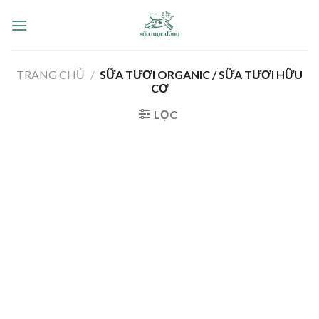
Skip
to
content
TRANG CHỦ
/
SỮA TƯƠI ORGANIC / SỮA TƯƠI HỮU
CƠ
LỌC