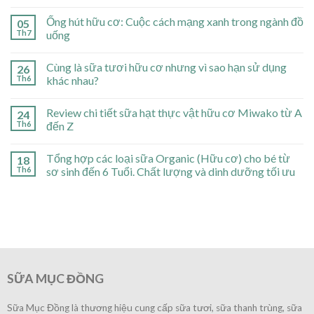
Ống hút hữu cơ: Cuộc cách mạng xanh trong ngành đồ
05
Th7
uống
Cùng là sữa tươi hữu cơ nhưng vì sao hạn sử dụng
26
Th6
khác nhau?
Review chi tiết sữa hạt thực vật hữu cơ Miwako từ A
24
Th6
đến Z
Tổng hợp các loại sữa Organic (Hữu cơ) cho bé từ
18
Th6
sơ sinh đến 6 Tuổi. Chất lượng và dinh dưỡng tối ưu
SỮA MỤC ĐỒNG
Sữa Mục Đồng là thương hiệu cung cấp sữa tươi, sữa thanh trùng, sữa