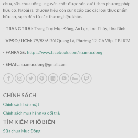
chua, sữa chua uống... nguyên chất được sản xuất theo phương pháp
hữu cơ. Ngoài ra, thương hiệu còn cung cấp các các loại thực phẩm
hữu cơ, sạch đến từ các thương hiệu khác.
-
TRANG TRẠI:
Trang Trại Mục Đồng, An Lạc, Lạc Thủy, Hòa Bình
-
VPĐD / HCM:
79/83/6 Bùi Quang Là, Phường 12, Gò Vấp, TP.HCM
-
FANPAGE:
https://www.facebook.com/suamucdong
-
EMAIL:
suamucdong@gmail.com
CHÍNH SÁCH
Chính sách bảo mật
Chính sách mua hàng và đổi trả
TÌM KIẾM PHỔ BIẾN
Sữa chua Mục Đồng