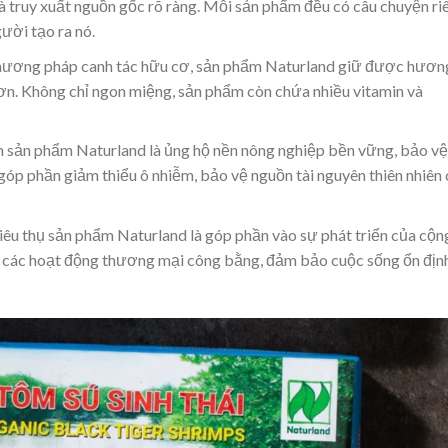
à truy xuất nguồn gốc rõ ràng. Mỗi sản phẩm đều có câu chuyện ri
ười tạo ra nó.
ơng pháp canh tác hữu cơ, sản phẩm Naturland giữ được hương
hơn. Không chỉ ngon miệng, sản phẩm còn chứa nhiều vitamin và
 sản phẩm Naturland là ủng hộ nền nông nghiệp bền vững, bảo vệ
góp phần giảm thiểu ô nhiễm, bảo vệ nguồn tài nguyên thiên nhiên
êu thụ sản phẩm Naturland là góp phần vào sự phát triển của cộn
y các hoạt động thương mại công bằng, đảm bảo cuộc sống ổn địn