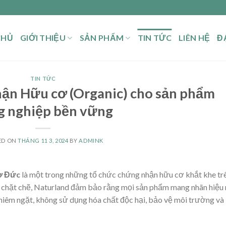
CHỦ
GIỚI THIỆU
SẢN PHẨM
TIN TỨC
LIÊN HỆ
ĐẠ
TIN TỨC
ận Hữu cơ (Organic) cho sản phẩm
g nghiệp bền vững
ED ON
THÁNG 11 3, 2024
BY
ADMINK
cơ Đức
là một trong những tổ chức chứng nhận hữu cơ khắt khe tr
g chặt chẽ, Naturland đảm bảo rằng mọi sản phẩm mang nhãn hiệu
hiêm ngặt, không sử dụng hóa chất độc hại, bảo vệ môi trường và