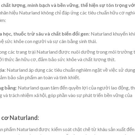
chất lượng, minh bạch và bền vững, thể hiện sự tôn trọng vớ
nhãn hiệu Naturland không chỉ đáp ứng các tiêu chuẩn hữu cơ ngh
ồm:
học, thuốc trừ sâu và chất biến đổi gen
: Naturland khuyến kh
ệ sức khỏe con người và sự cân bằng sinh thái.
trong các trang trại Naturland được nuôi dưỡng trong môi trường 
ới thức ăn hữu cơ, đảm bảo sức khỏe và chất lượng thịt.
gia
: Naturland áp dụng các tiêu chuẩn nghiêm ngặt về việc sử dụn
ảm bảo sản phẩm an toàn và tinh khiết.
ng bằng
: Naturland quan tâm đến quyền lợi của người lao động, t
và trách nhiệm xã hội, góp phần vào sự phát triển bền vững của
u cơ Naturland:
n phẩm Naturland được kiểm soát chặt chẽ từ khâu sản xuất đến