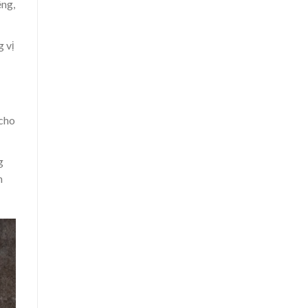
êng,
 vị
 cho
g
h