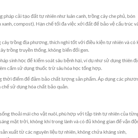
pháp cải tạo đất tự nhiên như luân canh, trồng cây che phủ, bón
xanh, compost). Hạn chế tối đa việc xới đất để bảo vệ cấu trúc v
ây trồng địa phương, thích nghi tốt với điều kiện tự nhiên và có
ây trồng truyền thống, không biến đổi gen.
áp sinh học để kiểm soát sâu bệnh hại, ví dụ như sử dụng thiên đị
êm cấm sử dụng thuốc trừ sâu hóa học tổng hợp.
 thời điểm để đảm bảo chất lượng sản phẩm. Áp dụng các phươ
n chế sử dụng hóa chất bảo quản.
ng thoải mái cho vật nuôi, phù hợp với tập tính tự nhiên của từn
 sáng mặt trời, không khí trong lành và có đủ không gian để vận độ
ản xuất từ các nguyên liệu tự nhiên, không chứa kháng sinh,