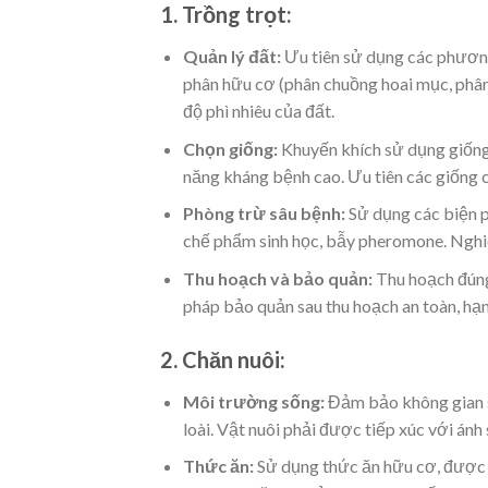
1. Trồng trọt:
Quản lý đất:
Ưu tiên sử dụng các phương 
phân hữu cơ (phân chuồng hoai mục, phân 
độ phì nhiêu của đất.
Chọn giống:
Khuyến khích sử dụng giống c
năng kháng bệnh cao. Ưu tiên các giống c
Phòng trừ sâu bệnh:
Sử dụng các biện ph
chế phẩm sinh học, bẫy pheromone. Nghi
Thu hoạch và bảo quản:
Thu hoạch đúng
pháp bảo quản sau thu hoạch an toàn, hạ
2. Chăn nuôi:
Môi trường sống:
Đảm bảo không gian số
loài. Vật nuôi phải được tiếp xúc với ánh
Thức ăn:
Sử dụng thức ăn hữu cơ, được s