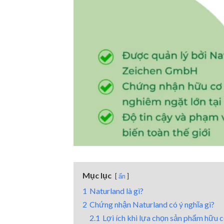
Mục lục
ẩn
1
Naturland là gì?
2
Chứng nhận Naturland có ý nghĩa gì?
2.1
Lợi ích khi lựa chọn sản phẩm hữu 