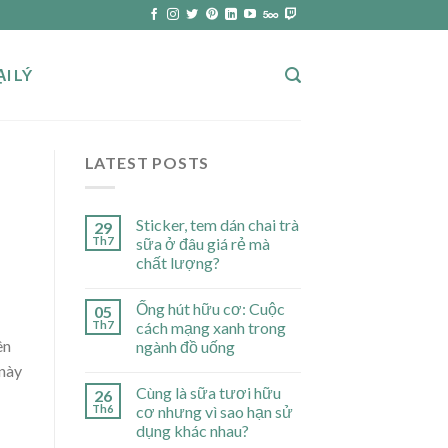
I LÝ
LATEST POSTS
Sticker, tem dán chai trà
29
Th7
sữa ở đâu giá rẻ mà
chất lượng?
Ống hút hữu cơ: Cuộc
05
Th7
cách mạng xanh trong
ên
ngành đồ uống
 này
Cùng là sữa tươi hữu
26
Th6
cơ nhưng vì sao hạn sử
dụng khác nhau?