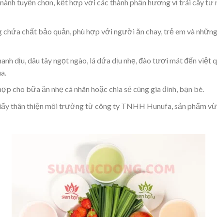
ành tuyển chọn, kết hợp với các thành phần hương vị trái cây tự 
chứa chất bảo quản, phù hợp với người ăn chay, trẻ em và những 
anh dịu, dâu tây ngọt ngào, lá dứa dịu nhẹ, đào tươi mát đến việt
a.
p cho bữa ăn nhẹ cá nhân hoặc chia sẻ cùng gia đình, bạn bè.
iấy thân thiện môi trường từ công ty TNHH Hunufa, sản phẩm vừa