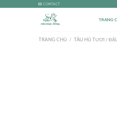
Skip
CONTACT
to
content
TRANG 
TRANG CHỦ
/
TÀU HỦ TƯƠI / ĐẬ