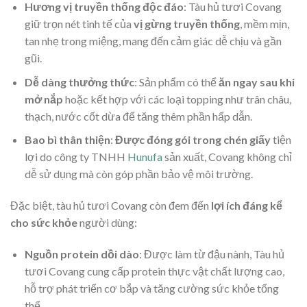
Hương vị truyền thống độc đáo
: Tàu hủ tươi Covang
giữ trọn nét tinh tế của
vị gừng truyền thống
, mềm mịn,
tan nhẹ trong miệng, mang đến cảm giác dễ chịu và gần
gũi.
Dễ dàng thưởng thức
: Sản phẩm có thể
ăn ngay sau khi
mở nắp
hoặc kết hợp với các loại topping như trân châu,
thạch, nước cốt dừa để tăng thêm phần hấp dẫn.
Bao bì thân thiện
:
Được đóng gói trong chén giấy
tiện
lợi do công ty TNHH
Hunufa
sản xuất, Covang không chỉ
dễ sử dụng mà còn góp phần bảo vệ môi trường.
Đặc biệt, tàu hủ tươi Covang còn đem đến
lợi ích đáng kể
cho sức khỏe
người dùng:
Nguồn protein dồi dào
: Được làm từ đậu nành, Tàu hủ
tươi Covang cung cấp protein thực vật chất lượng cao,
hỗ trợ phát triển cơ bắp và tăng cường sức khỏe tổng
thể.