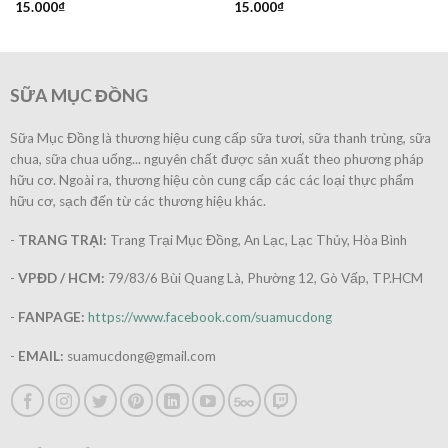
15.000
₫
15.000
₫
SỮA MỤC ĐỒNG
Sữa Mục Đồng là thương hiệu cung cấp sữa tươi, sữa thanh trùng, sữa
chua, sữa chua uống... nguyên chất được sản xuất theo phương pháp
hữu cơ. Ngoài ra, thương hiệu còn cung cấp các các loại thực phẩm
hữu cơ, sạch đến từ các thương hiệu khác.
-
TRANG TRẠI:
Trang Trại Mục Đồng, An Lạc, Lạc Thủy, Hòa Bình
-
VPĐD / HCM:
79/83/6 Bùi Quang Là, Phường 12, Gò Vấp, TP.HCM
-
FANPAGE:
https://www.facebook.com/suamucdong
-
EMAIL:
suamucdong@gmail.com