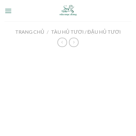
Skip
to
content
TRANG CHỦ
/
TÀU HỦ TƯƠI / ĐẬU HỦ TƯƠI