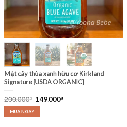
Mật cây thùa xanh hữu cơ Kirkland
Signature [USDA ORGANIC]
Giá
Giá
200.000
149.000
₫
₫
gốc
hiện
là:
tại
MUA NGAY
200.000₫.
là:
149.000₫.